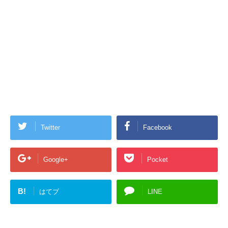
Twitter
Facebook
Google+
Pocket
B!
はてブ
LINE