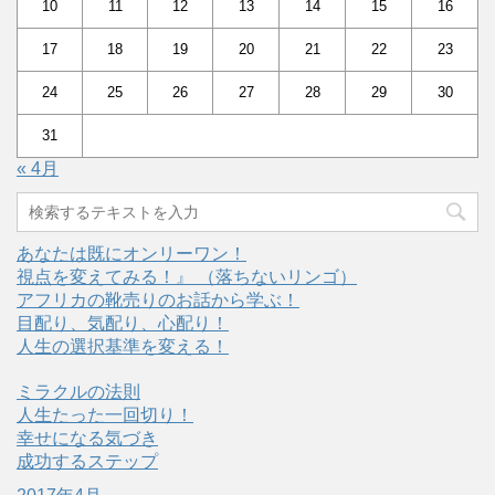
10
11
12
13
14
15
16
17
18
19
20
21
22
23
24
25
26
27
28
29
30
31
« 4月
あなたは既にオンリーワン！
視点を変えてみる！』 （落ちないリンゴ）
アフリカの靴売りのお話から学ぶ！
目配り、気配り、心配り！
人生の選択基準を変える！
ミラクルの法則
人生たった一回切り！
幸せになる気づき
成功するステップ