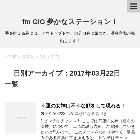
fm GIG 夢かなステーション！
夢を叶える為には、アウトップトで、自分自身に気づき、潜在意識が発
動します！
HOME
>
2017年
>
3月
>
22日
「 日別アーカイブ：2017年03月22日 」
一覧
幸運の女神は不幸な顔をして現れる！
2017/03/22
-
幸せになる気づき
1.ピンチはチャンス！ ここでは幸運の女神（運命の
女神）について、二つの説も含め、ご 紹介していき
たいと思います。 このテーマをわかりやすく、馴染
みのある言葉に置き換えると 「ピンチはチャン