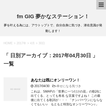
fm GIG 夢かなステーション！
夢を叶える為には、アウトップトで、自分自身に気づき、潜在意識が発
動します！
HOME
>
2017年
>
4月
>
30日
「 日別アーカイブ：2017年04月30日 」
一覧
あなたは既にオンリーワン！
2017/04/30
-
幸せになる気づき
これは、SMAPの「世界に一つだけの花」の歌詞に
出てくる、とっても有名 な言葉ですよね！ この最
後に出てくる歌詞が・・・ 「ナンバーワンにならな
くてもいい♪ もともと特別なオンリーワ〜ン♪」