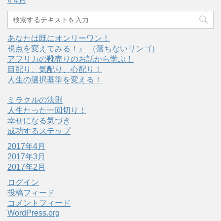
« 4月
あなたは既にオンリーワン！
視点を変えてみる！』 （落ちないリンゴ）
アフリカの靴売りのお話から学ぶ！
目配り、気配り、心配り！
人生の選択基準を変える！
ミラクルの法則
人生たった一回切り！
幸せになる気づき
成功するステップ
2017年4月
2017年3月
2017年2月
ログイン
投稿フィード
コメントフィード
WordPress.org