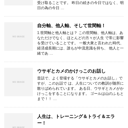
受け取ることです。 昨日の続きの今日ではなく、明
日の為の今日 …
自分軸、他人軸、そして世間軸！
1.世間軸と他人軸とは？ この世間軸、他人軸は、あ
なただけでなく、ほとんどの方々が人生 で常に影響
を受けていることです。 一般大衆と言われた時代、
経済成長期には、誰もが中流意識を持ち、 他人と一
緒であ …
ウサギとカメのかけっこのお話し
昔話で、よく登場する「ウサギとカメのお話し」で
すが、このお話で は、人生についての教訓が随所に
散りばめられています。 ある日、ウサギとカメがか
けっこをすることになります。 ゴールは山のふもと
まで！！ …
人生は、トレーニング＆トライ＆エラ
ー！