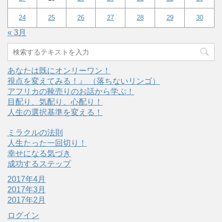
24
25
26
27
28
29
30
« 3月
あなたは既にオンリーワン！
視点を変えてみる！』 （落ちないリンゴ）
アフリカの靴売りのお話から学ぶ！
目配り、気配り、心配り！
人生の選択基準を変える！
ミラクルの法則
人生たった一回切り！
幸せになる気づき
成功するステップ
2017年4月
2017年3月
2017年2月
ログイン