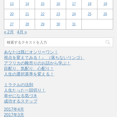
13
14
15
16
17
18
19
20
21
22
23
24
25
26
27
28
29
30
31
« 2月
4月 »
あなたは既にオンリーワン！
視点を変えてみる！』 （落ちないリンゴ）
アフリカの靴売りのお話から学ぶ！
目配り、気配り、心配り！
人生の選択基準を変える！
ミラクルの法則
人生たった一回切り！
幸せになる気づき
成功するステップ
2017年4月
2017年3月