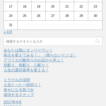
17
18
19
20
21
22
23
24
25
26
27
28
29
30
31
« 4月
あなたは既にオンリーワン！
視点を変えてみる！』 （落ちないリンゴ）
アフリカの靴売りのお話から学ぶ！
目配り、気配り、心配り！
人生の選択基準を変える！
ミラクルの法則
人生たった一回切り！
幸せになる気づき
成功するステップ
2017年4月